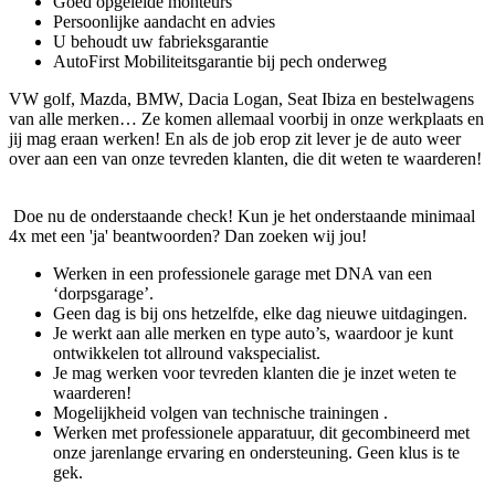
Goed opgeleide monteurs
Persoonlijke aandacht en advies
U behoudt uw fabrieksgarantie
AutoFirst Mobiliteitsgarantie bij pech onderweg
VW golf, Mazda, BMW, Dacia Logan, Seat Ibiza en bestelwagens
van alle merken… Ze komen allemaal voorbij in onze werkplaats en
jij mag eraan werken! En als de job erop zit lever je de auto weer
over aan een van onze tevreden klanten, die dit weten te waarderen!
Doe nu de onderstaande check! Kun je het onderstaande minimaal
4x met een 'ja' beantwoorden? Dan zoeken wij jou!
Werken in een professionele garage met DNA van een
‘dorpsgarage’.
Geen dag is bij ons hetzelfde, elke dag nieuwe uitdagingen.
Je werkt aan alle merken en type auto’s, waardoor je kunt
ontwikkelen tot allround vakspecialist.
Je mag werken voor tevreden klanten die je inzet weten te
waarderen!
Mogelijkheid volgen van technische trainingen .
Werken met professionele apparatuur, dit gecombineerd met
onze jarenlange ervaring en ondersteuning. Geen klus is te
gek.