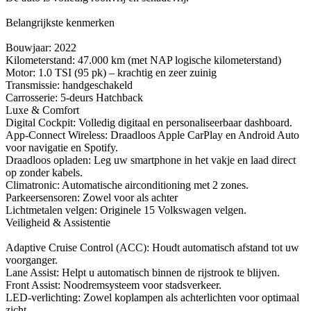
Belangrijkste kenmerken
Bouwjaar: 2022
Kilometerstand: 47.000 km (met NAP logische kilometerstand)
Motor: 1.0 TSI (95 pk) – krachtig en zeer zuinig
Transmissie: handgeschakeld
Carrosserie: 5-deurs Hatchback
Luxe & Comfort
Digital Cockpit: Volledig digitaal en personaliseerbaar dashboard.
App-Connect Wireless: Draadloos Apple CarPlay en Android Auto
voor navigatie en Spotify.
Draadloos opladen: Leg uw smartphone in het vakje en laad direct
op zonder kabels.
Climatronic: Automatische airconditioning met 2 zones.
Parkeersensoren: Zowel voor als achter
Lichtmetalen velgen: Originele 15 Volkswagen velgen.
Veiligheid & Assistentie
Adaptive Cruise Control (ACC): Houdt automatisch afstand tot uw
voorganger.
Lane Assist: Helpt u automatisch binnen de rijstrook te blijven.
Front Assist: Noodremsysteem voor stadsverkeer.
LED-verlichting: Zowel koplampen als achterlichten voor optimaal
zicht.