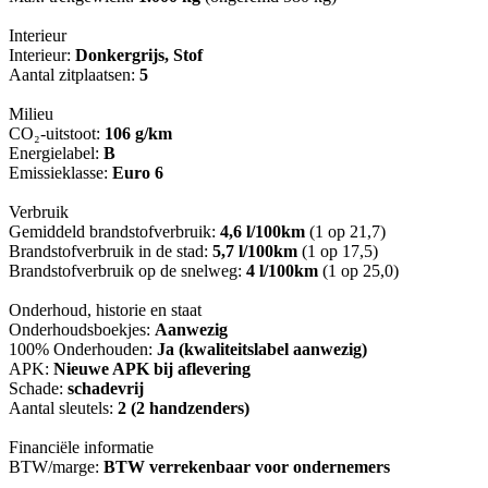
Interieur
Interieur:
Donkergrijs, Stof
Aantal zitplaatsen:
5
Milieu
CO₂-uitstoot:
106 g/km
Energielabel:
B
Emissieklasse:
Euro 6
Verbruik
Gemiddeld brandstofverbruik:
4,6 l/100km
(1 op 21,7)
Brandstofverbruik in de stad:
5,7 l/100km
(1 op 17,5)
Brandstofverbruik op de snelweg:
4 l/100km
(1 op 25,0)
Onderhoud, historie en staat
Onderhoudsboekjes:
Aanwezig
100% Onderhouden:
Ja (kwaliteitslabel aanwezig)
APK:
Nieuwe APK bij aflevering
Schade:
schadevrij
Aantal sleutels:
2 (2 handzenders)
Financiële informatie
BTW/marge:
BTW verrekenbaar voor ondernemers