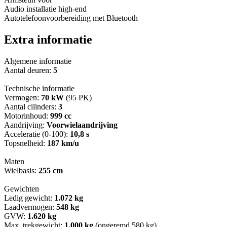
Audio installatie high-end
Autotelefoonvoorbereiding met Bluetooth
Extra informatie
Algemene informatie
Aantal deuren:
5
Technische informatie
Vermogen:
70 kW
(95 PK)
Aantal cilinders:
3
Motorinhoud:
999 cc
Aandrijving:
Voorwielaandrijving
Acceleratie (0-100):
10,8 s
Topsnelheid:
187 km/u
Maten
Wielbasis:
255 cm
Gewichten
Ledig gewicht:
1.072 kg
Laadvermogen:
548 kg
GVW:
1.620 kg
Max. trekgewicht:
1.000 kg
(ongeremd 580 kg)