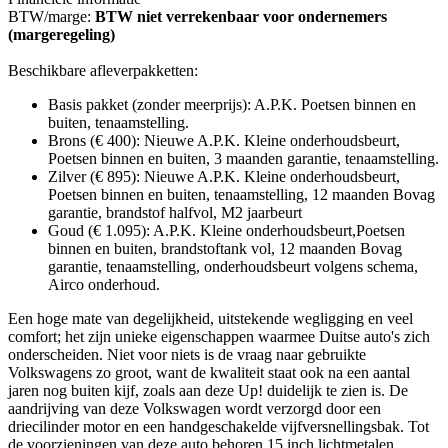
BTW/marge:
BTW niet verrekenbaar voor ondernemers
(margeregeling)
Beschikbare afleverpakketten:
Basis pakket (zonder meerprijs): A.P.K. Poetsen binnen en
buiten, tenaamstelling.
Brons (€ 400): Nieuwe A.P.K. Kleine onderhoudsbeurt,
Poetsen binnen en buiten, 3 maanden garantie, tenaamstelling.
Zilver (€ 895): Nieuwe A.P.K. Kleine onderhoudsbeurt,
Poetsen binnen en buiten, tenaamstelling, 12 maanden Bovag
garantie, brandstof halfvol, M2 jaarbeurt
Goud (€ 1.095): A.P.K. Kleine onderhoudsbeurt,Poetsen
binnen en buiten, brandstoftank vol, 12 maanden Bovag
garantie, tenaamstelling, onderhoudsbeurt volgens schema,
Airco onderhoud.
Een hoge mate van degelijkheid, uitstekende wegligging en veel
comfort; het zijn unieke eigenschappen waarmee Duitse auto's zich
onderscheiden. Niet voor niets is de vraag naar gebruikte
Volkswagens zo groot, want de kwaliteit staat ook na een aantal
jaren nog buiten kijf, zoals aan deze Up! duidelijk te zien is. De
aandrijving van deze Volkswagen wordt verzorgd door een
driecilinder motor en een handgeschakelde vijfversnellingsbak. Tot
de voorzieningen van deze auto behoren 15 inch lichtmetalen