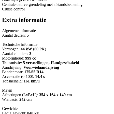
Centrale deurvergrendeling met afstandsbediening
Cruise control
Extra informatie
Algemene informatie
Aantal deuren:
5
Technische informatie
Vermogen:
44 kW
(60 PK)
Aantal cilinders:
3
Motorinhoud:
999 cc
Transmissie:
5 versnellingen, Handgeschakeld
Aandrijving:
Voorwielaandrijving
Bandenmaat:
175/65 R14
Acceleratie (0-100):
14,4 s
Topsnelheid:
161 km/u
Maten
Afmetingen (LxBxH):
354 x 164 x 149 cm
Wielbasis:
242 cm
Gewichten
Ledig gewicht:
840 kg