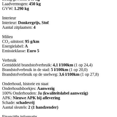
Laadvermogen:
450 kg
GVW:
1.290 kg
Interieur
Interieur:
Donkergrijs, Stof
Aantal zitplaatsen:
4
Milieu
CO₂-uitstoot:
95 g/km
Energielabel:
A
Emissieklasse:
Euro 5
Verbruik
Gemiddeld brandstofverbruik:
4,1 l/100km
(1 op 24,4)
Brandstofverbruik in de stad:
5 l/100km
(1 op 20,0)
Brandstofverbruik op de snelweg:
3,6 l/100km
(1 op 27,8)
Onderhoud, historie en staat
Onderhoudsboekjes:
Aanwezig
100% Onderhouden:
Ja (kwaliteitslabel aanwezig)
APK:
Nieuwe APK bij aflevering
Schade:
schadevrij
Aantal sleutels:
2 (1 handzender)
Financiële informatie