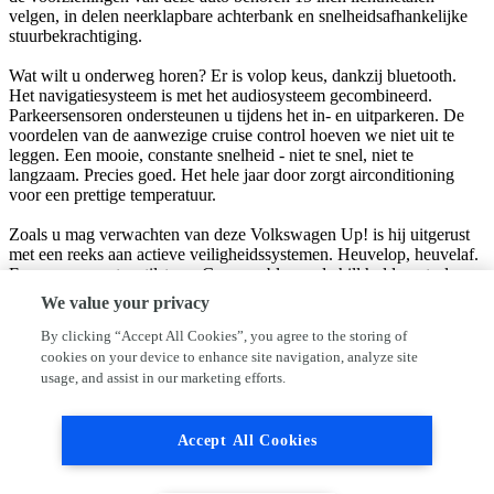
velgen, in delen neerklapbare achterbank en snelheidsafhankelijke
stuurbekrachtiging.
Wat wilt u onderweg horen? Er is volop keus, dankzij bluetooth.
Het navigatiesysteem is met het audiosysteem gecombineerd.
Parkeersensoren ondersteunen u tijdens het in- en uitparkeren. De
voordelen van de aanwezige cruise control hoeven we niet uit te
leggen. Een mooie, constante snelheid - niet te snel, niet te
langzaam. Precies goed. Het hele jaar door zorgt airconditioning
voor een prettige temperatuur.
Zoals u mag verwachten van deze Volkswagen Up! is hij uitgerust
met een reeks aan actieve veiligheidssystemen. Heuvelop, heuvelaf.
En opeens moet u stilstaan. Geen probleem, de hill hold control
houdt deze Volkswagen Up! perfect op z'n plaats tot u weer verder
We value your privacy
rijdt.
By clicking “Accept All Cookies”, you agree to the storing of
Indien u interesse heeft in deze auto, zetten we hem graag klaar voor
cookies on your device to enhance site navigation, analyze site
een proefrit. We horen graag van u, mailt of belt u ons meteen?
usage, and assist in our marketing efforts.
Bedrijfsinformatie
Accept All Cookies
De advertentieteksten, accessoires en opties die in onze advertentie
worden weergegeven zijn vaak geheel of gedeeltelijk automatisch