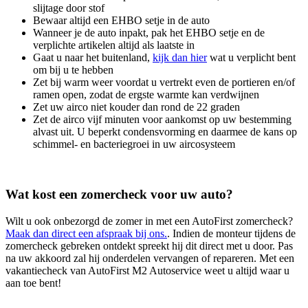
slijtage door stof
Bewaar altijd een EHBO setje in de auto
Wanneer je de auto inpakt, pak het EHBO setje en de
verplichte artikelen altijd als laatste in
Gaat u naar het buitenland,
kijk dan hier
wat u verplicht bent
om bij u te hebben
Zet bij warm weer voordat u vertrekt even de portieren en/of
ramen open, zodat de ergste warmte kan verdwijnen
Zet uw airco niet kouder dan rond de 22 graden
Zet de airco vijf minuten voor aankomst op uw bestemming
alvast uit. U beperkt condensvorming en daarmee de kans op
schimmel- en bacteriegroei in uw aircosysteem
Wat kost een zomercheck voor uw auto?
Wilt u ook onbezorgd de zomer in met een AutoFirst zomercheck?
Maak dan direct een afspraak bij ons.
. Indien de monteur tijdens de
zomercheck gebreken ontdekt spreekt hij dit direct met u door. Pas
na uw akkoord zal hij onderdelen vervangen of repareren. Met een
vakantiecheck van AutoFirst M2 Autoservice weet u altijd waar u
aan toe bent!