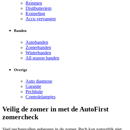
Remmen
Distibutieriem
Koppeling
Accu vervangen
Banden
Autobanden
Zomerbanden
Winterbanden
All season banden
Overige
Auto diagnose
Garantie
Pechhulp
Controlelampjes
Veilig de zomer in met de AutoFirst
zomercheck
Veel pechgevallen gebeuren in de zomer. Pech kan natuurlijk niet